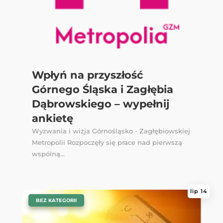
Wpłyń na przyszłość
Górnego Śląska i Zagłębia
Dąbrowskiego – wypełnij
ankietę
Wyzwania i wizja Górnośląsko - Zagłębiowskiej
Metropolii Rozpoczęły się prace nad pierwszą
wspólną...
lip 14
|
BEZ KATEGORII