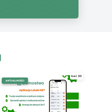
u
kwi 30
|
AKTUALNOŚCI