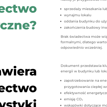
ectwo
sprzedaży mieszkania l
wynajmu lokalu
yczne?
oddania budynku do uży
zakończenia budowy inw
Brak świadectwa może wią
formalnymi, dlatego warto
odpowiednio wcześniej.
Dokument przedstawia klu
awiera
energii w budynku lub loka
zapotrzebowanie na ener
ectwo
przygotowania ciepłej 
efektywność energetycz
emisję CO₂
ystyki
wskazówki dotyczące mo