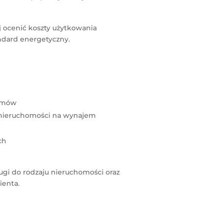
 ocenić koszty użytkowania
andard energetyczny.
domów
i nieruchomości na wynajem
ch
gi do rodzaju nieruchomości oraz
ienta.