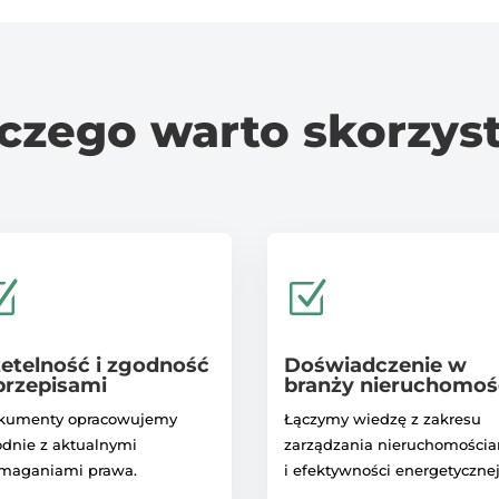
czego warto skorzys
Z
Z
etelność i zgodność
Doświadczenie w
przepisami
branży nieruchomoś
kumenty opracowujemy
Łączymy wiedzę z zakresu
dnie z aktualnymi
zarządzania nieruchomości
maganiami prawa.
i efektywności energetycznej