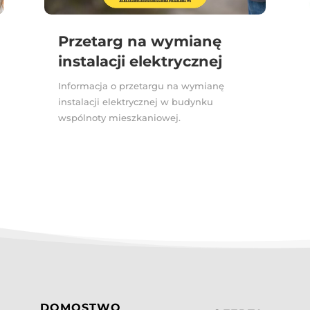
Przetarg na wymianę
instalacji elektrycznej
Informacja o przetargu na wymianę
instalacji elektrycznej w budynku
wspólnoty mieszkaniowej.
DOMOSTWO