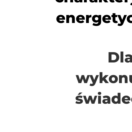
energety
Dl
wykon
świade