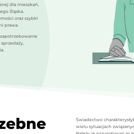
nej dla mieszkań,
go Śląska.
mości oraz szybki
mi prawa.
 zapotrzebowanie
 sprzedaży,
a.
rzebne
Świadectwo charakterysty
wielu sytuacjach związany
Należy je przygotować m.i