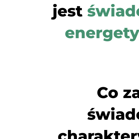
jest
świad
energet
Co z
świad
charakter