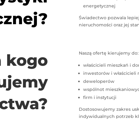
energetycznej
cznej?
Świadectwo pozwala lepiej
nieruchomości oraz jej st
Naszą ofertę kierujemy do:
a kogo
właścicieli mieszkań i 
inwestorów i właściciel
ujemy
deweloperów
wspólnot mieszkaniowy
ctwa?
firm i instytucji
Dostosowujemy zakres usłu
indywidualnych potrzeb kl