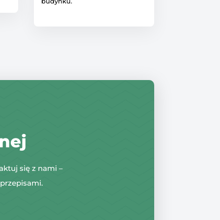
budynku.
nej
tuj się z nami –
przepisami.