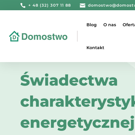

+ 48 (32) 307 11 88

domostwo@domost
Blog
O nas
Ofert
Kontakt
Świadectwa
charakterysty
energetycznej