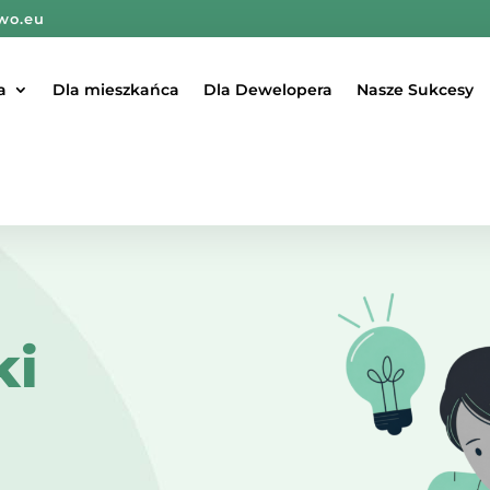
wo.eu
a
Dla mieszkańca
Dla Dewelopera
Nasze Sukcesy
ki