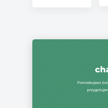
ch
Potrzebujesz świ
przygotuje