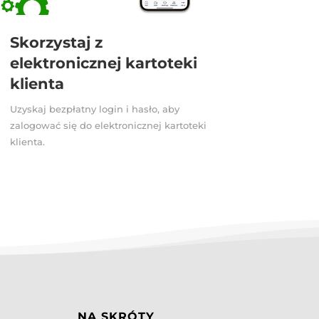
Skorzystaj z
elektronicznej kartoteki
klienta
Uzyskaj bezpłatny login i hasło, aby
zalogować się do elektronicznej kartoteki
klienta.
NA SKRÓTY