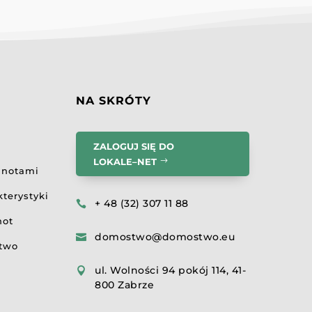
NA SKRÓTY
ZALOGUJ SIĘ DO
LOKALE–NET
lnotami
terystyki
+ 48 (32) 307 11 88

not
domostwo@domostwo.eu

ztwo
ul. Wolności 94 pokój 114, 41-

800 Zabrze