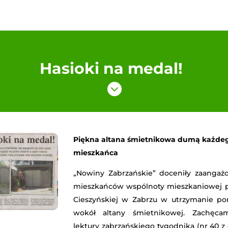
Hasioki na medal!

Piękna altana śmietnikowa dumą każde
mieszkańca
„Nowiny Zabrzańskie” doceniły zaangaż
mieszkańców wspólnoty mieszkaniowej pr
Cieszyńskiej w Zabrzu w utrzymanie po
wokół altany śmietnikowej. Zachęc
lektury zabrzańskiego tygodnika (nr 40 z 