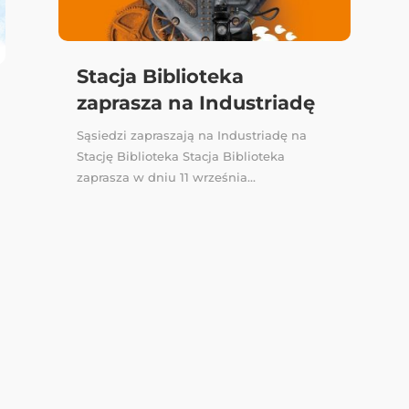
Stacja Biblioteka
zaprasza na Industriadę
Sąsiedzi zapraszają na Industriadę na
Stację Biblioteka Stacja Biblioteka
zaprasza w dniu 11 września...