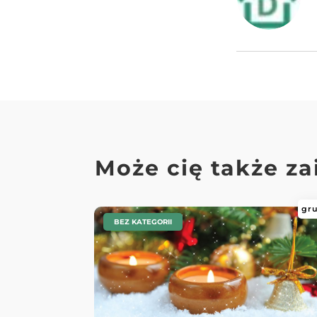
Może cię także z
gru
|
BEZ KATEGORII