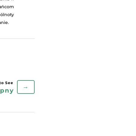
ańcom
ólnoty
nie.
→
ępny