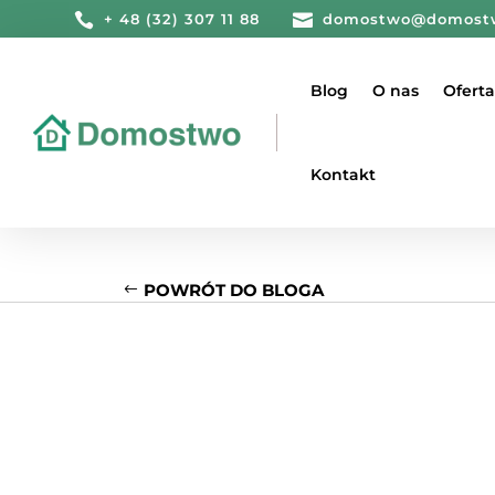

+ 48 (32) 307 11 88

domostwo@domost
Blog
O nas
Oferta
Kontakt
POWRÓT DO BLOGA