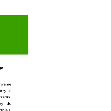
go
owanie
zy ul.
rządku
amy do
dnia 11