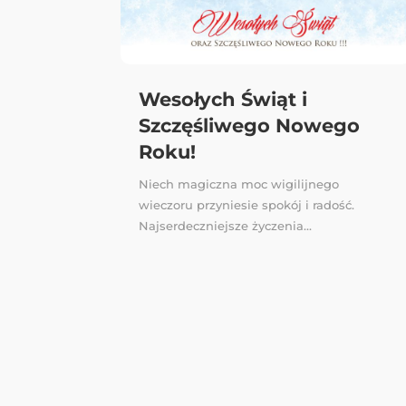
Wesołych Świąt i
Szczęśliwego Nowego
Roku!
Niech magiczna moc wigilijnego
wieczoru przyniesie spokój i radość.
Najserdeczniejsze życzenia...