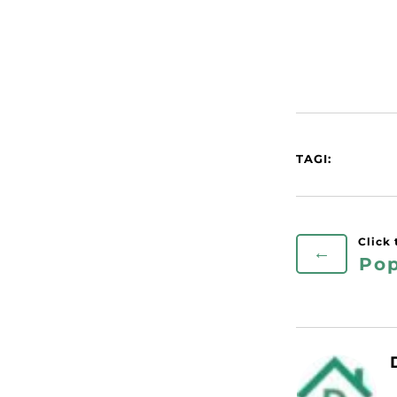
TAGI:
←
Pop