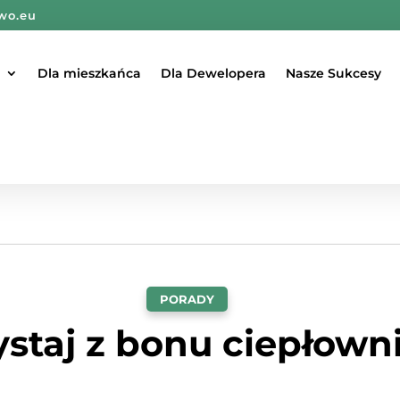
wo.eu
Dla mieszkańca
Dla Dewelopera
Nasze Sukcesy
PORADY
ystaj z bonu ciepłown