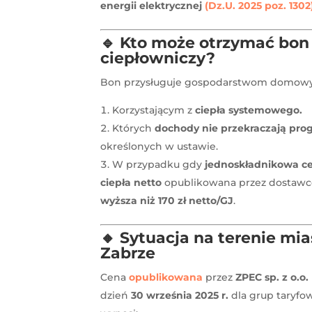
energii elektrycznej
(Dz.U. 2025 poz. 1302)
🔹
Kto może otrzymać bon
ciepłowniczy?
Bon przysługuje gospodarstwom domow
Korzystającym z
ciepła systemowego.
Których
dochody nie przekraczają pro
określonych w ustawie.
W przypadku gdy
jednoskładnikowa c
ciepła netto
opublikowana przez dostaw
wyższa niż 170 zł netto/GJ
.
🔸
Sytuacja na terenie mia
Zabrze
Cena
opublikowana
przez
ZPEC sp. z o.o.
dzień
30 września 2025 r.
dla grup taryfo