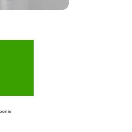
bonie
n