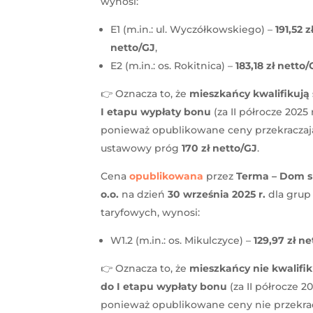
wynosi:
E1 (m.in.: ul. Wyczółkowskiego) –
191,52 z
netto/GJ
,
E2 (m.in.: os. Rokitnica) –
183,18 zł netto/
👉 Oznacza to, że
mieszkańcy kwalifikują 
I etapu wypłaty bonu
(za II półrocze 2025 r
ponieważ opublikowane ceny przekraczaj
ustawowy próg
170 zł netto/GJ
.
Cena
opublikowana
przez
Terma – Dom s
o.o.
na dzień
30 września 2025 r.
dla grup
taryfowych, wynosi:
W1.2 (m.in.: os. Mikulczyce) –
129,97 zł n
👉 Oznacza to, że
mieszkańcy nie kwalifik
do I etapu wypłaty bonu
(za II półrocze 202
ponieważ opublikowane ceny nie przekra