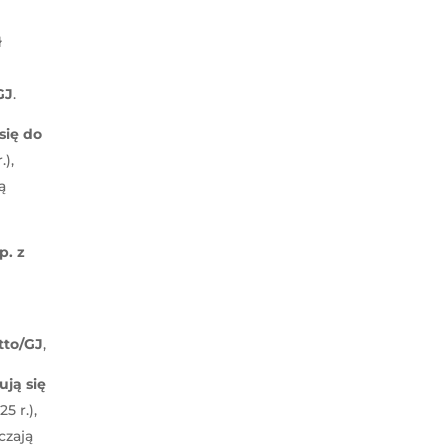
ł
GJ
.
się do
.),
ą
p. z
etto/GJ
,
ują się
5 r.),
czają