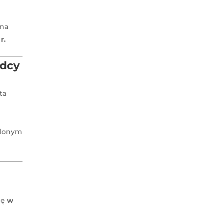
żna
r.
ądcy
ta
ślonym
ię
w