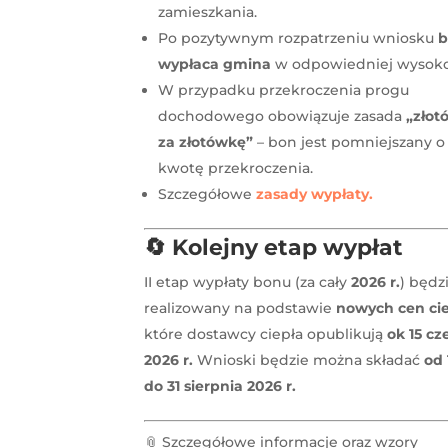
zamieszkania.
Po pozytywnym rozpatrzeniu wniosku
b
wypłaca gmina
w odpowiedniej wysoko
W przypadku przekroczenia progu
dochodowego obowiązuje zasada
„złot
za złotówkę”
– bon jest pomniejszany o
kwotę przekroczenia.
Szczegółowe
zasady wypłaty.
🔄
Kolejny etap wypłat
II etap wypłaty bonu (za cały
2026 r.
) będz
realizowany na podstawie
nowych cen ci
które dostawcy ciepła opublikują
ok 15 c
2026 r.
Wnioski będzie można składać
od 
do 31 sierpnia 2026 r.
📎 Szczegółowe informacje oraz wzory