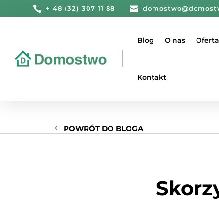

+ 48 (32) 307 11 88

domostwo@domost
Blog
O nas
Oferta
Kontakt
POWRÓT DO BLOGA
Skorz