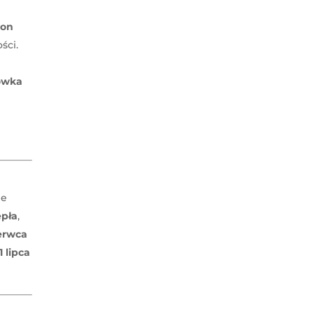
on
ści.
ówka
ie
epła
,
zerwca
1 lipca