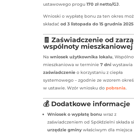
ustawowego progu
170 zł netto/GJ
.
Wnioski o wypłatę bonu za ten okres mo
składać
od 3 listopada do 15 grudnia 2025 
🧾
Zaświadczenie od zarz
wspólnoty mieszkaniowej
Na
wniosek użytkownika lokalu
, Wspólno
mieszkaniowa w terminie
7 dni
wystawia
zaświadczenie
o korzystaniu z ciepła
systemowego – zgodnie ze wzorem okre
w ustawie. Wzór wniosku do
pobrania
.
💰
Dodatkowe informacje
Wniosek o wypłatę bonu
wraz z
zaświadczeniem od Spółdzielni składa s
urzędzie gminy
właściwym dla miejsca