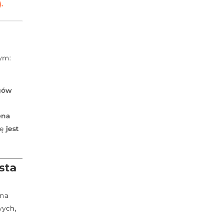
.
ym:
gów
ena
cę
jest
sta
na
wych,